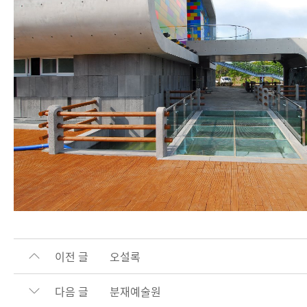
이전 글
오설록
다음 글
분재예술원