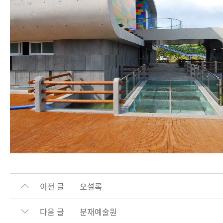
이전 글
오설록
다음 글
분재예술원